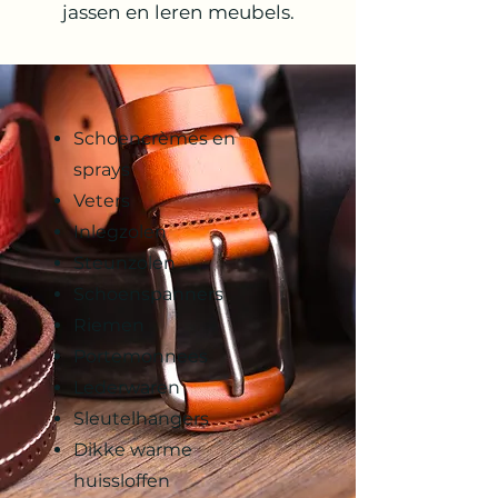
jassen en leren meubels.
Schoencrèmes en
sprays
Veters
Inlegzolen
Steunzolen
Schoenspanners
Riemen
Portemonnees
Lederwaren
Sleutelhangers
Dikke warme
huissloffen